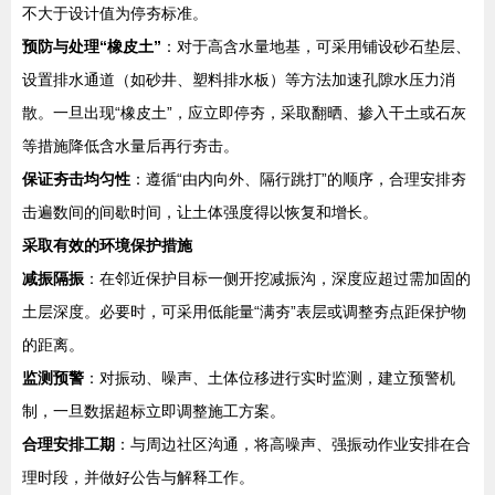
不大于设计值为停夯标准。
预防与处理“橡皮土”
：对于高含水量地基，可采用铺设砂石垫层、
设置排水通道（如砂井、塑料排水板）等方法加速孔隙水压力消
散。一旦出现“橡皮土”，应立即停夯，采取翻晒、掺入干土或石灰
等措施降低含水量后再行夯击。
保证夯击均匀性
：遵循“由内向外、隔行跳打”的顺序，合理安排夯
击遍数间的间歇时间，让土体强度得以恢复和增长。
采取有效的环境保护措施
减振隔振
：在邻近保护目标一侧开挖减振沟，深度应超过需加固的
土层深度。必要时，可采用低能量“满夯”表层或调整夯点距保护物
的距离。
监测预警
：对振动、噪声、土体位移进行实时监测，建立预警机
制，一旦数据超标立即调整施工方案。
合理安排工期
：与周边社区沟通，将高噪声、强振动作业安排在合
理时段，并做好公告与解释工作。