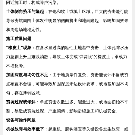
附近施工时，构成噪声污染。
土体侧向挤压与隆起
：在饱和软土或填土区域，巨大的夯击能可能
导致夯坑周围土体发生明显的侧向挤出和地面隆起，影响加固效果
和周边场地稳定性。
施工质量问题
“橡皮土”现象
：在含水量过高的粘性土地基中夯击，土体孔隙水压
力急剧上升且难以消散，导致土体变成“弹簧状”的橡皮土，承载力
不增反降。
加固深度与均匀性不足
：由于地质条件复杂、夯击能设计不当或夯
点布置不合理，可能导致加固深度未达设计要求，或地基加固不均
匀，存在薄弱区域。
夯坑过深或倾斜
：单点夯击次数过多、能量过大，或地面初始不平
整，易造成夯坑过深、严重倾斜，影响后续施工和机械安全。
设备与操作问题
机械故障与效率低下
：起重机、脱钩装置等关键设备发生故障，或