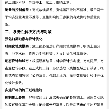
施工组织不畅，导致停工、窝工，影响工期。
测量与控制偏差
：夯点放线误差、夯锤落距控制不精准、最后两击
平均夯沉量测量不准等，直接影响施工参数的有效执行和质量判
断。
二、系统性解决方法与对策
强化前期勘察与设计优化
精细化地质勘察
：施工前必须进行详细的地质勘察，明确土层分
布、地下水位、物理力学指标等，为设计提供可靠依据。
动态设计与试夯
：根据勘察结果，科学设计夯击能、夯点间距、夯
击遍数等参数。在正式施工前，必须选取代表性区域进行试夯，根
据试夯监测数据（如夯沉量、孔隙水压力、振动数据等）验证并优
化设计参数。
实施严格的施工过程控制
控制施工参数
：严格按照设计及试夯确定的参数施工。采用自动脱
钩装置确保落距准确；记录每击夯沉量，以最后两击的平均夯沉量