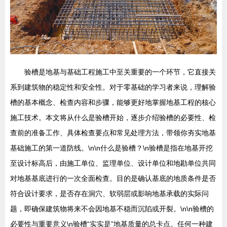
验槽是地基与基础工程施工中至关重要的一个环节，它直接关
系到建筑物的稳定性和安全性。对于零基础的学习者来说，理解验
槽的基本概念、检查内容和步骤，能够更好地掌握地基工程的核心
施工技术。本文将从什么是验槽开始，逐步介绍验槽的必要性、检
查前的准备工作、具体检查要点和常见处理方法，带领你夯实地基
基础施工的第一道防线。\n\n什么是验槽？\n验槽是指在地基开挖
至设计标高后，由施工单位、监理单位、设计单位和地勘单位共同
对地基基底进行的一次全面检查。目的是确认基底的地质条件是否
符合设计要求，是否存在洞穴、软弱层或影响地基承载的实际问
题，即确保建筑物将来不会因地基不稳而沉陷或开裂。\n\n验槽的
必要性与重要意义\n验槽“实实是”地基质量的总卡点。任何一种建